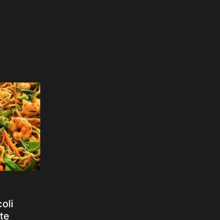
oli
tte