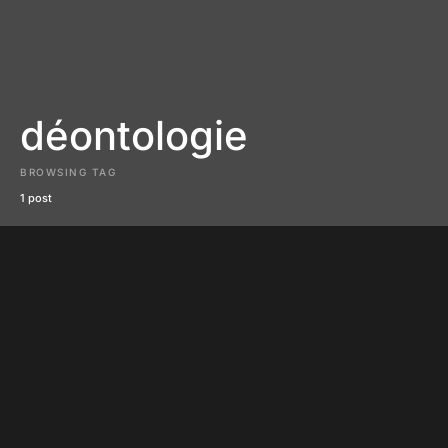
déontologie
BROWSING TAG
1 post