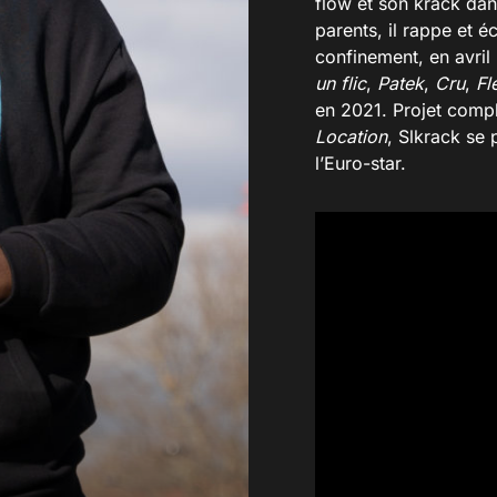
flow et son krack dan
parents, il rappe et é
confinement, en avril 
un flic
,
Patek
,
Cru
,
Fl
en 2021. Projet comp
Location
, Slkrack se
l’Euro-star.