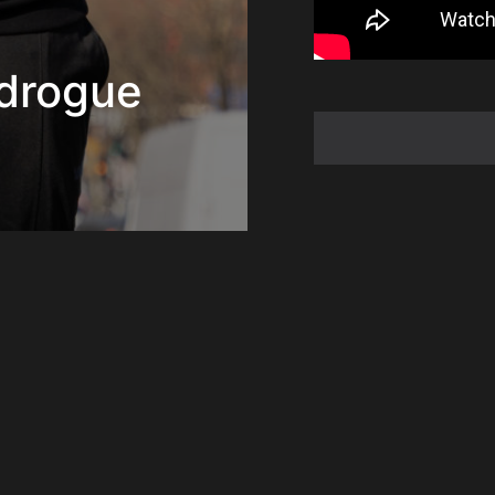
 drogue
3 June 2022
RTM, un