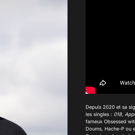
Depuis 2020 et sa sig
les singles :
018
,
Appe
fameux Obsessed with
Doums, Hache-P ou en