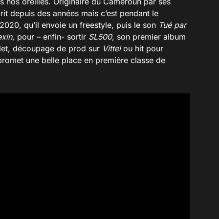
s nos oreilles. Originaire du Cameroun par ses
crit depuis des années mais c’est pendant le
2020, qu’il envoie un freestyle, puis le son
Tué par
exin
, pour – enfin- sortir
SL500
, son premier album
let, découpage de prod sur
Vittel
ou hit pour
 promet une belle place en première classe de