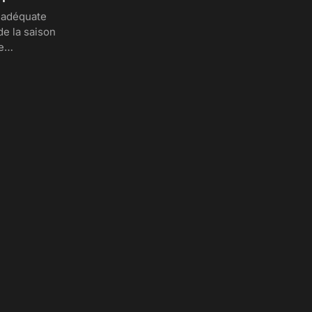
s adéquate
de la saison
ne…