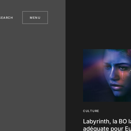
SEARCH
MENU
CULTURE
Labyrinth, la BO l
adéquate pour E